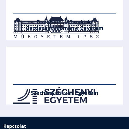
Budapesti Műszaki és
Gazdaságtudományi Egyetem
Széchenyi István Egyetem
Kapcsolat