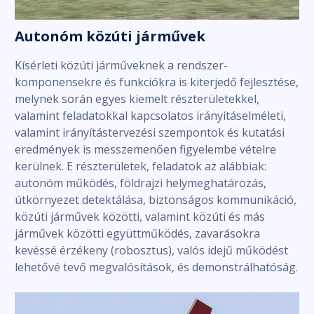
Autonóm közúti járművek
Kísérleti közúti járműveknek a rendszer-
komponensekre és funkciókra is kiterjedő fejlesztése,
melynek során egyes kiemelt részterületekkel,
valamint feladatokkal kapcsolatos irányításelméleti,
valamint irányítástervezési szempontok és kutatási
eredmények is messzemenően figyelembe vételre
kerülnek. E részterületek, feladatok az alábbiak:
autonóm működés, földrajzi helymeghatározás,
útkörnyezet detektálása, biztonságos kommunikáció,
közúti járművek közötti, valamint közúti és más
járművek közötti együttműködés, zavarásokra
kevéssé érzékeny (robosztus), valós idejű működést
lehetővé tevő megvalósítások, és demonstrálhatóság.