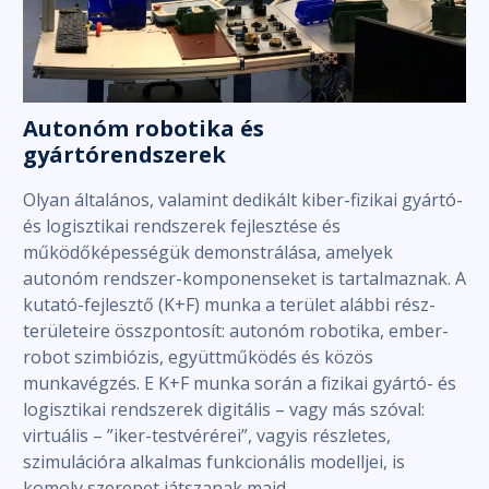
Autonóm robotika és
gyártórendszerek
Olyan általános, valamint dedikált kiber-fizikai gyártó-
és logisztikai rendszerek fejlesztése és
működőképességük demonstrálása, amelyek
autonóm rendszer-komponenseket is tartalmaznak. A
kutató-fejlesztő (K+F) munka a terület alábbi rész-
területeire összpontosít: autonóm robotika, ember-
robot szimbiózis, együttműködés és közös
munkavégzés. E K+F munka során a fizikai gyártó- és
logisztikai rendszerek digitális – vagy más szóval:
virtuális – ”iker-testvérérei”, vagyis részletes,
szimulációra alkalmas funkcionális modelljei, is
komoly szerepet játszanak majd.