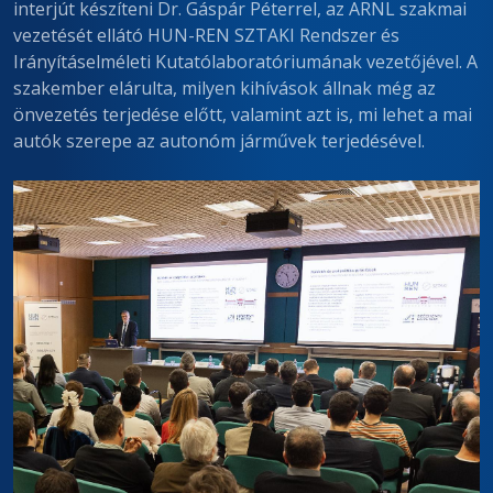
interjút készíteni Dr. Gáspár Péterrel, az ARNL szakmai
vezetését ellátó HUN-REN SZTAKI Rendszer és
Irányításelméleti Kutatólaboratóriumának vezetőjével. A
szakember elárulta, milyen kihívások állnak még az
önvezetés terjedése előtt, valamint azt is, mi lehet a mai
autók szerepe az autonóm járművek terjedésével.