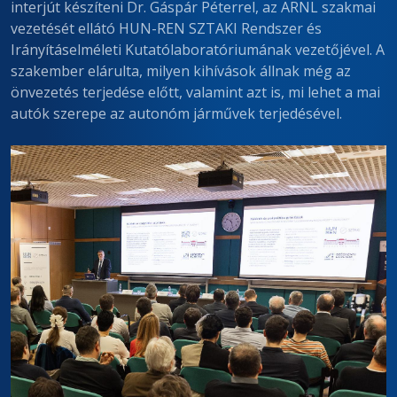
interjút készíteni Dr. Gáspár Péterrel, az ARNL szakmai
vezetését ellátó HUN-REN SZTAKI Rendszer és
Irányításelméleti Kutatólaboratóriumának vezetőjével. A
szakember elárulta, milyen kihívások állnak még az
önvezetés terjedése előtt, valamint azt is, mi lehet a mai
autók szerepe az autonóm járművek terjedésével.