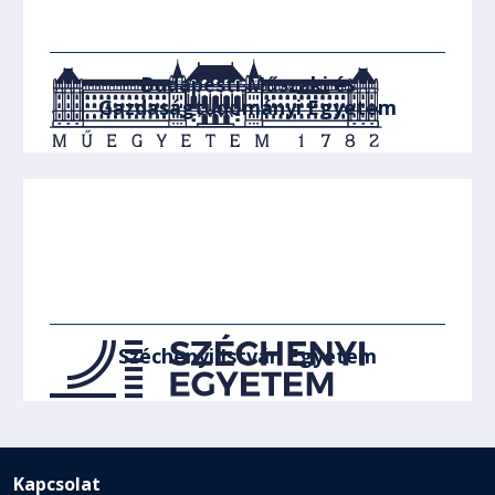
Budapesti Műszaki és
Gazdaságtudományi Egyetem
Széchenyi István Egyetem
Kapcsolat