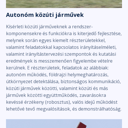
Autonóm közúti járművek
Kísérleti közúti járműveknek a rendszer-
komponensekre és funkciókra is kiterjedő fejlesztése,
melynek során egyes kiemelt részterületekkel,
valamint feladatokkal kapcsolatos irányításelméleti,
valamint irányítástervezési szempontok és kutatási
eredmények is messzemenően figyelembe vételre
kerülnek. E részterületek, feladatok az alábbiak:
autonóm működés, földrajzi helymeghatározás,
útkörnyezet detektálása, biztonságos kommunikáció,
közúti járművek közötti, valamint közúti és más
járművek közötti együttműködés, zavarásokra
kevéssé érzékeny (robosztus), valós idejű működést
lehetővé tevő megvalósítások, és demonstrálhatóság.