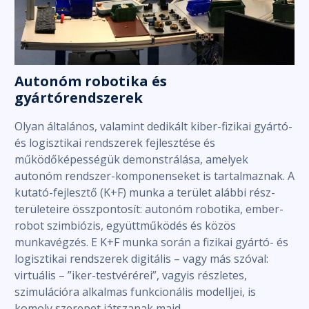
Autonóm robotika és
gyártórendszerek
Olyan általános, valamint dedikált kiber-fizikai gyártó-
és logisztikai rendszerek fejlesztése és
működőképességük demonstrálása, amelyek
autonóm rendszer-komponenseket is tartalmaznak. A
kutató-fejlesztő (K+F) munka a terület alábbi rész-
területeire összpontosít: autonóm robotika, ember-
robot szimbiózis, együttműködés és közös
munkavégzés. E K+F munka során a fizikai gyártó- és
logisztikai rendszerek digitális – vagy más szóval:
virtuális – ”iker-testvérérei”, vagyis részletes,
szimulációra alkalmas funkcionális modelljei, is
komoly szerepet játszanak majd.