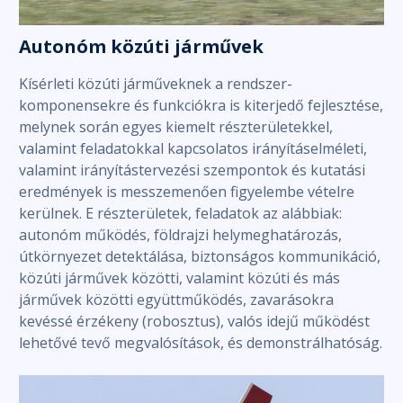
Autonóm közúti járművek
Kísérleti közúti járműveknek a rendszer-
komponensekre és funkciókra is kiterjedő fejlesztése,
melynek során egyes kiemelt részterületekkel,
valamint feladatokkal kapcsolatos irányításelméleti,
valamint irányítástervezési szempontok és kutatási
eredmények is messzemenően figyelembe vételre
kerülnek. E részterületek, feladatok az alábbiak:
autonóm működés, földrajzi helymeghatározás,
útkörnyezet detektálása, biztonságos kommunikáció,
közúti járművek közötti, valamint közúti és más
járművek közötti együttműködés, zavarásokra
kevéssé érzékeny (robosztus), valós idejű működést
lehetővé tevő megvalósítások, és demonstrálhatóság.