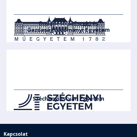
Budapesti Műszaki és
Gazdaságtudományi Egyetem
Széchenyi István Egyetem
Kapcsolat