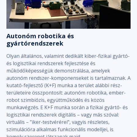
Autonóm robotika és
gyártórendszerek
Olyan általános, valamint dedikált kiber-fizikai gyártó-
és logisztikai rendszerek fejlesztése és
működőképességük demonstrálása, amelyek
autonóm rendszer-komponenseket is tartalmaznak. A
kutató-fejlesztő (K+F) munka a terület alábbi rész-
területeire összpontosít: autonóm robotika, ember-
robot szimbiózis, együttműködés és közös
munkavégzés. E K+F munka során a fizikai gyártó- és
logisztikai rendszerek digitális – vagy más szóval:
virtuális – ”iker-testvérérei”, vagyis részletes,
szimulációra alkalmas funkcionális modelljei, is
komoly szerepet játszanak majd.