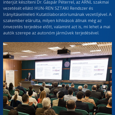
interjút készíteni Dr. Gáspár Péterrel, az ARNL szakmai
vezetését ellátó HUN-REN SZTAKI Rendszer és
Irányításelméleti Kutatólaboratóriumának vezetőjével. A
szakember elárulta, milyen kihívások állnak még az
önvezetés terjedése előtt, valamint azt is, mi lehet a mai
autók szerepe az autonóm járművek terjedésével.