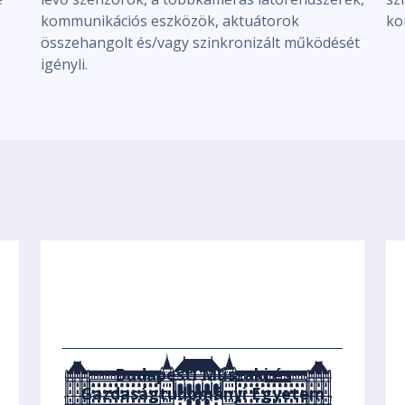
kommunikációs eszközök, aktuátorok
ko
összehangolt és/vagy szinkronizált működését
igényli.
Budapesti Műszaki és
Gazdaságtudományi Egyetem