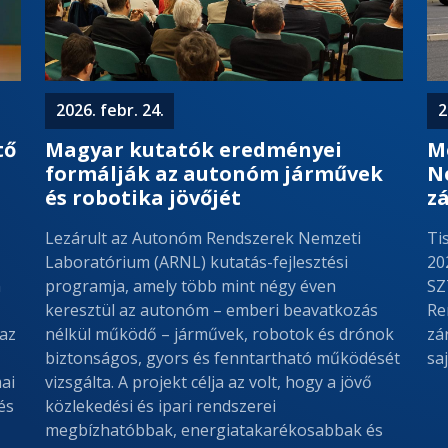
2026. febr. 24.
2
tő
Magyar kutatók eredményei
M
formálják az autonóm járművek
N
és robotika jövőjét
z
N
Lezárult az Autonóm Rendszerek Nemzeti
Ti
Laboratórium (ARNL) kutatás-fejlesztési
20
m
programja, amely több mint négy éven
SZ
keresztül az autonóm – emberi beavatkozás
Re
 az
nélkül működő – járművek, robotok és drónok
zá
biztonságos, gyors és fenntartható működését
sa
ai
vizsgálta. A projekt célja az volt, hogy a jövő
és
közlekedési és ipari rendszerei
megbízhatóbbak, energiatakarékosabbak és