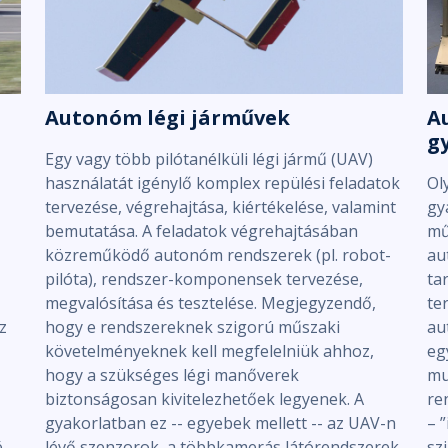
Autonóm légi járművek
A
g
Egy vagy több pilótanélküli légi jármű (UAV)
használatát igénylő komplex repülési feladatok
Ol
tervezése, végrehajtása, kiértékelése, valamint
gy
bemutatása. A feladatok végrehajtásában
mű
közreműködő autonóm rendszerek (pl. robot-
au
pilóta), rendszer-komponensek tervezése,
ta
megvalósítása és tesztelése. Megjegyzendő,
te
z
hogy e rendszereknek szigorú műszaki
au
követelményeknek kell megfelelniük ahhoz,
eg
hogy a szükséges légi manőverek
mu
biztonságosan kivitelezhetőek legyenek. A
re
gyakorlatban ez -- egyebek mellett -- az UAV-n
– ”
é
lévő szenzorok, a többkamerás látórendszerek,
sz