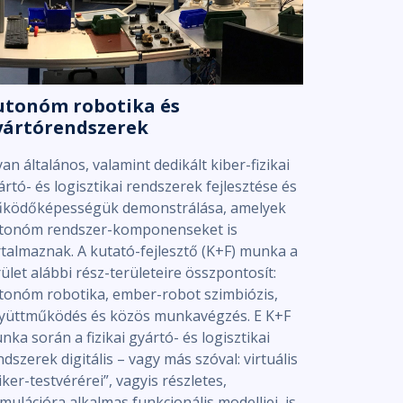
utonóm robotika és
yártórendszerek
yan általános, valamint dedikált kiber-fizikai
ártó- és logisztikai rendszerek fejlesztése és
ködőképességük demonstrálása, amelyek
tonóm rendszer-komponenseket is
rtalmaznak. A kutató-fejlesztő (K+F) munka a
rület alábbi rész-területeire összpontosít:
tonóm robotika, ember-robot szimbiózis,
yüttműködés és közös munkavégzés. E K+F
nka során a fizikai gyártó- és logisztikai
ndszerek digitális – vagy más szóval: virtuális
iker-testvérérei”, vagyis részletes,
imulációra alkalmas funkcionális modelljei, is