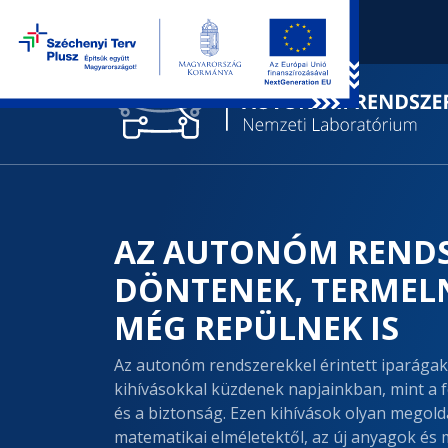
AZ AUTONÓM RENDS
DÖNTENEK, TERMELN
MÉG REPÜLNEK IS
Az autonóm rendszerekkel érintett iparágak,
kihívásokkal küzdenek napjainkban, mint a 
és a biztonság. Ezen kihívások olyan megold
matematikai elméletektől, az új anyagok és