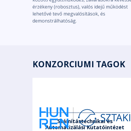
érzékeny (robosztus), valós idejű működést
lehetővé tevő megvalósítások, és
demonstrálhatóság.
KONZORCIUMI TAGOK
Számítástechnikai és
Automatizálási Kutatóintézet