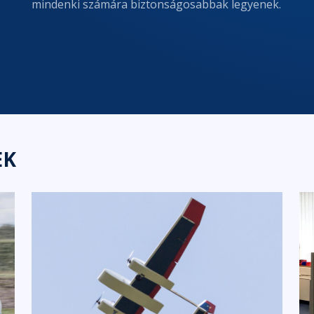
mindenki számára biztonságosabbak legyenek.
EK