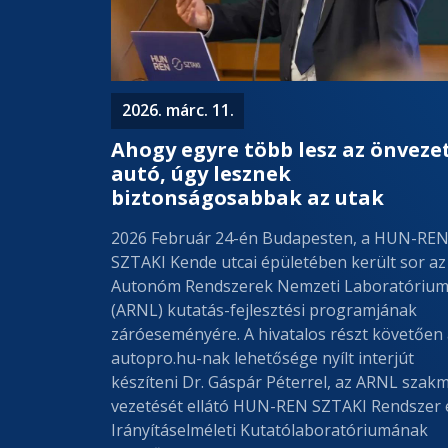
2026. márc. 11.
Ahogy egyre több lesz az önveze
autó, úgy lesznek
biztonságosabbak az utak
2026 Február 24-én Budapesten, a HUN-RE
SZTAKI Kende utcai épületében került sor az
Autonóm Rendszerek Nemzeti Laboratóriu
(ARNL) kutatás-fejlesztési programjának
záróeseményére. A hivatalos részt követően
autopro.hu-nak lehetősége nyílt interjút
készíteni Dr. Gáspár Péterrel, az ARNL szakm
vezetését ellátó HUN-REN SZTAKI Rendszer 
Irányításelméleti Kutatólaboratóriumának