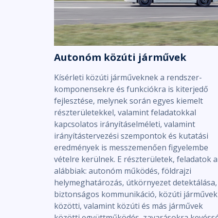
Autonóm közúti járművek
Kísérleti közúti járműveknek a rendszer-
komponensekre és funkciókra is kiterjedő
fejlesztése, melynek során egyes kiemelt
részterületekkel, valamint feladatokkal
kapcsolatos irányításelméleti, valamint
irányítástervezési szempontok és kutatási
eredmények is messzemenően figyelembe
vételre kerülnek. E részterületek, feladatok a
alábbiak: autonóm működés, földrajzi
helymeghatározás, útkörnyezet detektálása,
biztonságos kommunikáció, közúti járművek
közötti, valamint közúti és más járművek
közötti együttműködés, zavarásokra kevéss