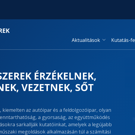
Aktualitások
Kutatás-fe
ZEREK ÉRZÉKELNEK,
EK, VEZETNEK, SŐT
 kiemelten az autóipar és a feldolgozóipar, olyan
fenntarthatóság, a gyorsaság, az együttműködés
ásokra sarkallják kutatóinkat, amelyek a legújabb
 műszaki megoldások alkalmazásán túl a számítási