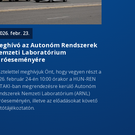
026. febr. 23.
eghívó az Autonóm Rendszerek
emzeti Laboratórium
áróeseményére
sztelettel meghívjuk Önt, hogy vegyen részt a
26. február 24-én 10:00 órakor a HUN-REN
TAKI-ban megrendezésre kerülő Autonóm
ndszerek Nemzeti Laboratórium (ARNL)
róeseményén, illetve az előadásokat követő
jtótájékoztatón.