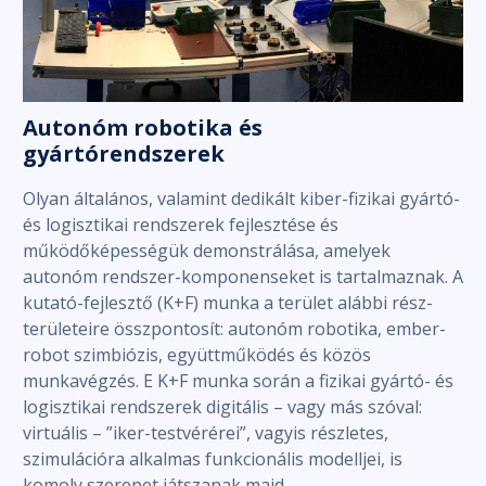
Autonóm robotika és
gyártórendszerek
Olyan általános, valamint dedikált kiber-fizikai gyártó-
és logisztikai rendszerek fejlesztése és
működőképességük demonstrálása, amelyek
autonóm rendszer-komponenseket is tartalmaznak. A
kutató-fejlesztő (K+F) munka a terület alábbi rész-
területeire összpontosít: autonóm robotika, ember-
robot szimbiózis, együttműködés és közös
munkavégzés. E K+F munka során a fizikai gyártó- és
logisztikai rendszerek digitális – vagy más szóval:
virtuális – ”iker-testvérérei”, vagyis részletes,
szimulációra alkalmas funkcionális modelljei, is
komoly szerepet játszanak majd.