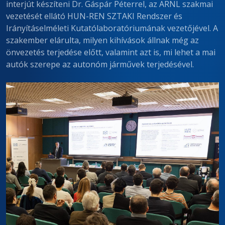
interjút készíteni Dr. Gáspár Péterrel, az ARNL szakmai
vezetését ellátó HUN-REN SZTAKI Rendszer és
Irányításelméleti Kutatólaboratóriumának vezetőjével. A
szakember elárulta, milyen kihívások állnak még az
önvezetés terjedése előtt, valamint azt is, mi lehet a mai
autók szerepe az autonóm járművek terjedésével.