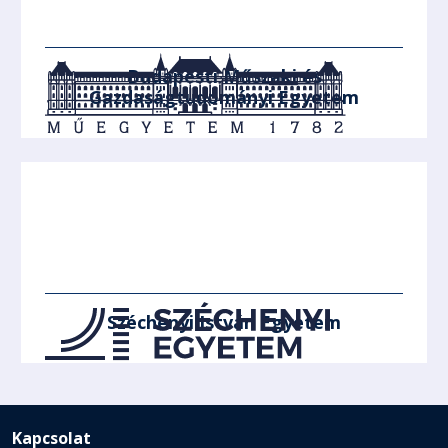
Budapesti Műszaki és
Gazdaságtudományi Egyetem
Széchenyi István Egyetem
Kapcsolat