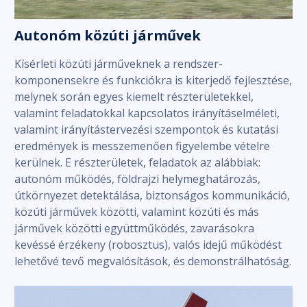
Autonóm közúti járművek
Kísérleti közúti járműveknek a rendszer-
komponensekre és funkciókra is kiterjedő fejlesztése,
melynek során egyes kiemelt részterületekkel,
valamint feladatokkal kapcsolatos irányításelméleti,
valamint irányítástervezési szempontok és kutatási
eredmények is messzemenően figyelembe vételre
kerülnek. E részterületek, feladatok az alábbiak:
autonóm működés, földrajzi helymeghatározás,
útkörnyezet detektálása, biztonságos kommunikáció,
közúti járművek közötti, valamint közúti és más
járművek közötti együttműködés, zavarásokra
kevéssé érzékeny (robosztus), valós idejű működést
lehetővé tevő megvalósítások, és demonstrálhatóság.