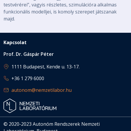
testvérérei”, vagyis részletes, szimulációra alkalmas
funkcionális modelljei, is komoly szerepet játszanak
majd.
Kapcsolat
Prof. Dr. Gáspár Péter
1111 Budapest, Kende u. 13-17.
+36 1 279 6000
autonom@nemzetilabor.hu
© 2020-2023 Autonóm Rendszerek Nemzeti