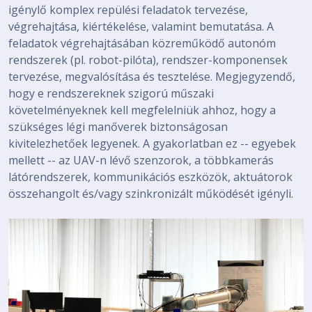
igénylő komplex repülési feladatok tervezése,
végrehajtása, kiértékelése, valamint bemutatása. A
feladatok végrehajtásában közreműködő autonóm
rendszerek (pl. robot-pilóta), rendszer-komponensek
tervezése, megvalósítása és tesztelése. Megjegyzendő,
hogy e rendszereknek szigorú műszaki
követelményeknek kell megfelelniük ahhoz, hogy a
szükséges légi manőverek biztonságosan
kivitelezhetőek legyenek. A gyakorlatban ez -- egyebek
mellett -- az UAV-n lévő szenzorok, a többkamerás
látórendszerek, kommunikációs eszközök, aktuátorok
összehangolt és/vagy szinkronizált működését igényli.