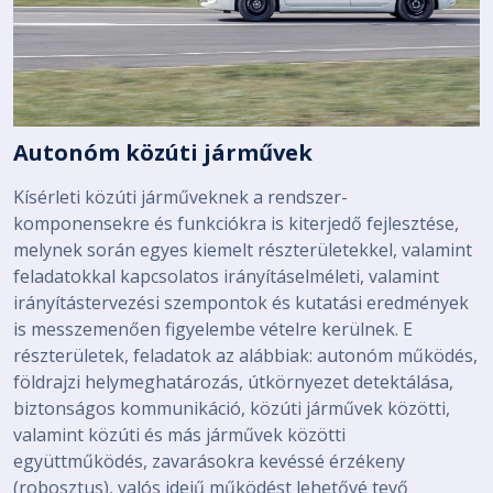
Autonóm közúti járművek
Kísérleti közúti járműveknek a rendszer-
komponensekre és funkciókra is kiterjedő fejlesztése,
melynek során egyes kiemelt részterületekkel, valamint
feladatokkal kapcsolatos irányításelméleti, valamint
irányítástervezési szempontok és kutatási eredmények
is messzemenően figyelembe vételre kerülnek. E
részterületek, feladatok az alábbiak: autonóm működés,
földrajzi helymeghatározás, útkörnyezet detektálása,
biztonságos kommunikáció, közúti járművek közötti,
valamint közúti és más járművek közötti
együttműködés, zavarásokra kevéssé érzékeny
(robosztus), valós idejű működést lehetővé tevő