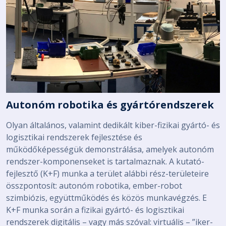
Autonóm robotika és gyártórendszerek
Olyan általános, valamint dedikált kiber-fizikai gyártó- és
logisztikai rendszerek fejlesztése és
működőképességük demonstrálása, amelyek autonóm
rendszer-komponenseket is tartalmaznak. A kutató-
fejlesztő (K+F) munka a terület alábbi rész-területeire
összpontosít: autonóm robotika, ember-robot
szimbiózis, együttműködés és közös munkavégzés. E
K+F munka során a fizikai gyártó- és logisztikai
rendszerek digitális – vagy más szóval: virtuális – ”iker-