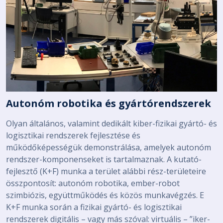
Autonóm robotika és gyártórendszerek
Olyan általános, valamint dedikált kiber-fizikai gyártó- és
logisztikai rendszerek fejlesztése és
működőképességük demonstrálása, amelyek autonóm
rendszer-komponenseket is tartalmaznak. A kutató-
fejlesztő (K+F) munka a terület alábbi rész-területeire
összpontosít: autonóm robotika, ember-robot
szimbiózis, együttműködés és közös munkavégzés. E
K+F munka során a fizikai gyártó- és logisztikai
rendszerek digitális – vagy más szóval: virtuális – ”iker-