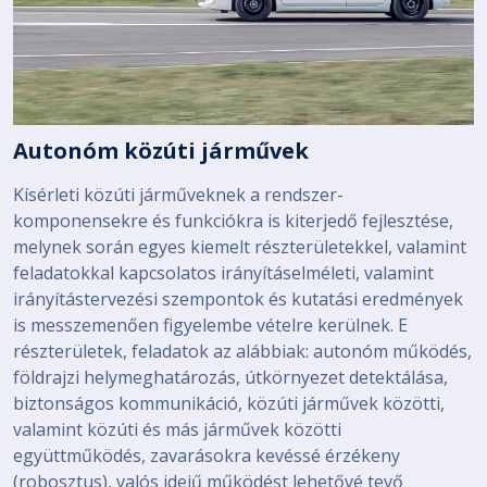
Autonóm közúti járművek
Kísérleti közúti járműveknek a rendszer-
komponensekre és funkciókra is kiterjedő fejlesztése,
melynek során egyes kiemelt részterületekkel, valamint
feladatokkal kapcsolatos irányításelméleti, valamint
irányítástervezési szempontok és kutatási eredmények
is messzemenően figyelembe vételre kerülnek. E
részterületek, feladatok az alábbiak: autonóm működés,
földrajzi helymeghatározás, útkörnyezet detektálása,
biztonságos kommunikáció, közúti járművek közötti,
valamint közúti és más járművek közötti
együttműködés, zavarásokra kevéssé érzékeny
(robosztus), valós idejű működést lehetővé tevő