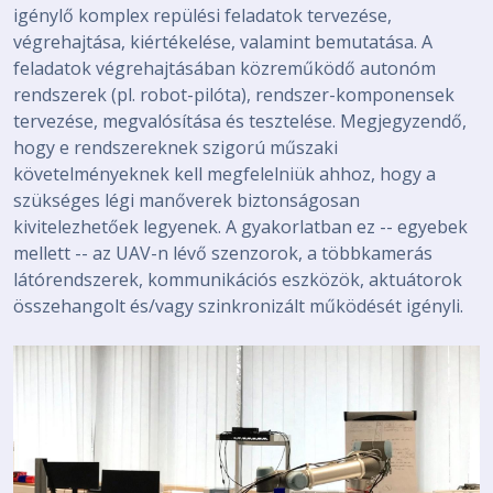
igénylő komplex repülési feladatok tervezése,
végrehajtása, kiértékelése, valamint bemutatása. A
feladatok végrehajtásában közreműködő autonóm
rendszerek (pl. robot-pilóta), rendszer-komponensek
tervezése, megvalósítása és tesztelése. Megjegyzendő,
hogy e rendszereknek szigorú műszaki
követelményeknek kell megfelelniük ahhoz, hogy a
szükséges légi manőverek biztonságosan
kivitelezhetőek legyenek. A gyakorlatban ez -- egyebek
mellett -- az UAV-n lévő szenzorok, a többkamerás
látórendszerek, kommunikációs eszközök, aktuátorok
összehangolt és/vagy szinkronizált működését igényli.