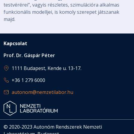
testvérérei”, vagyis részletes, szimulációra alkalmas
funkcionális modelljei, is komoly szerepet játszanak
majd.
Kapcsolat
Prof. Dr. Gáspár Péter
1111 Budapest, Kende u. 13-17.
+36 1 279 6000
autonom@nemzetilabor.hu
© 2020-2023 Autonóm Rendszerek Nemzeti