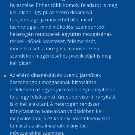
fejlesztése. Ehhez több komoly feladatot is meg
kell oldani. Így pl. az eltérő dinamikai
tulajdonságú járművekből álló, mind
technológiai, mind működési szempontból
heterogén rendszerek együttes mozgásának
térbeli-időbeli követését, felismerését,
modellezését, a mozgási, manőverezési
szándékok megértését és predikcióját is meg
kell oldani.
Az eltérő dinamikájú és üzemű járművek
összehangolt mozgásának biztosítása
érdekében az egyes járművek helyi irányításán
felül egy felsőszintű (ún. supervisori) irányítást
is ki kell alakítani. A heterogén rendszer
irányítását nyilvánvalóan valósidőben kell
megvalósítani, s ez komoly követelményeket
támaszt az alkalmazható irányítási
módszerekkel szemben.