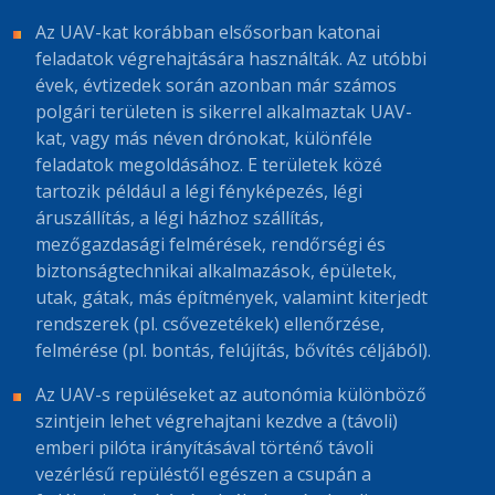
Az UAV-kat korábban elsősorban katonai
feladatok végrehajtására használták. Az utóbbi
évek, évtizedek során azonban már számos
polgári területen is sikerrel alkalmaztak UAV-
kat, vagy más néven drónokat, különféle
feladatok megoldásához. E területek közé
tartozik például a légi fényképezés, légi
áruszállítás, a légi házhoz szállítás,
mezőgazdasági felmérések, rendőrségi és
biztonságtechnikai alkalmazások, épületek,
utak, gátak, más építmények, valamint kiterjedt
rendszerek (pl. csővezetékek) ellenőrzése,
felmérése (pl. bontás, felújítás, bővítés céljából).
Az UAV-s repüléseket az autonómia különböző
szintjein lehet végrehajtani kezdve a (távoli)
emberi pilóta irányításával történő távoli
vezérlésű repüléstől egészen a csupán a