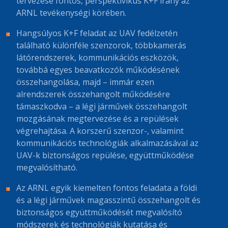
tervezése fontos, perspektivikus K+F irány az
ARNL tevékenységi körében.
Hangsúlyos K+F feladat az UAV fedélzetén
található különféle szenzorok, többkamerás
látórendszerek, kommunikációs eszközök,
továbbá egyes beavatkozók működésének
összehangolása, majd – immár ezen
alrendszerek összehangolt működésére
támaszkodva – a légi járművek összehangolt
mozgásának megtervezése és a repülések
végrehajtása. A korszerű szenzor-, valamint
kommunikációs technológiák alkalmazásával az
UAV-k biztonságos repülése, együttműködése
megvalósítható.
Az ARNL egyik kiemelten fontos feladata a földi
és a légi járművek magasszintű összehangolt és
biztonságos együttműködését megvalósító
módszerek és technológiák kutatása és