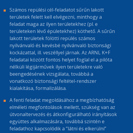
Számos repülési cél-feladatot sűrűn lakott
területek felett kell elvégezni, minthogy a
feladat maga az ilyen területekhez (pl. e
területeken lévő épületekhez) köthető. A sűrűn
lakott területek fölötti repülés számos
nyilvánvaló és kevésbé nyilvánvaló biztonsági
kockázattal, ill. veszéllyel járnak. Az ARNL K+F
feladatai között fontos helyet foglal el a pilóta
nélküli légijárművek ilyen területekre való
beengedésének vizsgálata, továbbá a
vonatkozó biztonsági feltétel-rendszer
kialakítása, formalizálása.
A fenti feladat megoldásához a megbízhatóság
elméleti megfontolások mellett, szükség van az
útvonaltervezés és átkonfigurálható irányítások
együttes alkalmazására, továbbá szintén e
feladathoz kapcsolódik a ”látni és elkerülni”