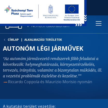
CÍMLAP
ALKALMAZÁSI TERÜLETEK
AUTONÓM LÉGI JÁRMŰVEK
Az autonóm járművezető rendszerek főbb feladatai a
következők: helymeghatározás, környezetérzékelés,
tervezés, irányítás, valamint a bizonytalan működés, ill.
a vezetési problémák észlelése és kezelése.”
Riccardo Coppola és Maurizio Morisio nyomán
A kutatási terület vezetője: