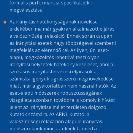
formális performancia-specifikációk
megválasztása.
Az irányítás hatékonyságának növelése
érdekében ma már gyakran alkalmazott eljárás
a valószínűségi relaxáció. Ennek során csupán
az irányítási esetek nagy többségével szembeni
megfelelés az elérendő cél. Az ilyen, ún. eset-
alapú, megközelítés lehetővé teszi olyan
irányítási helyzetek hatékony kezelését, ahol a
szokásos irányítástervezési eljárások a
számítási igényük ugrásszerű megnövekedése
miatt már a gyakorlatban nem használhatók. Az
eset-alapú módszerek robusztusságának
vizsgálata azonban továbbra is komoly kihívást
jelent az irányításelmélet területén dolgozó
kutatók számára. Az ARNL kutatói a
valószínűségi relaxáción alapuló irányítási
módszereknek mind az elméleti, mind a