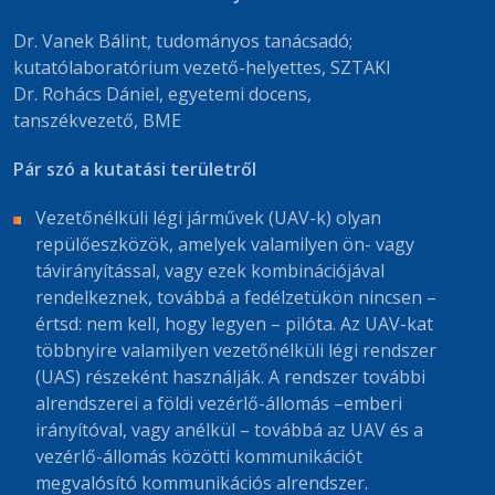
Dr. Vanek Bálint, tudományos tanácsadó;
kutatólaboratórium vezető-helyettes, SZTAKI
Dr. Rohács Dániel, egyetemi docens,
tanszékvezető, BME
Pár szó a kutatási területről
Vezetőnélküli légi járművek (UAV-k) olyan
repülőeszközök, amelyek valamilyen ön- vagy
távirányítással, vagy ezek kombinációjával
rendelkeznek, továbbá a fedélzetükön nincsen –
értsd: nem kell, hogy legyen – pilóta. Az UAV-kat
többnyire valamilyen vezetőnélküli légi rendszer
(UAS) részeként használják. A rendszer további
alrendszerei a földi vezérlő-állomás –emberi
irányítóval, vagy anélkül – továbbá az UAV és a
vezérlő-állomás közötti kommunikációt
megvalósító kommunikációs alrendszer.