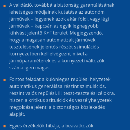
A validáció, továbbá a biztonság garantálásának
lehetséges módjainak kutatása az autonóm
járművek – legyenek azok akár földi, vagy légi
járművek – kapcsán az egyik legnagyobb
kihívást jelentő K+F terület. Megjegyzendő,
hogy a magasan automatizált járművek
tesztelésének jelentős részét szimulációs
környezetben kell elvégezni, mivel a
járműparaméterek és a környezeti változók
száma igen magas.
Fontos feladat a különleges repülési helyzetek
automatikus generálása részint szimulációs,
részint valós repülési, ill. teszt-tesztelési célokra,
hiszen a kritikus szituációk és veszélyhelyzetek
megoldása jelenti a biztonságos közlekedés
alapját.
Egyes érzékelők hibája, a beavatkozók