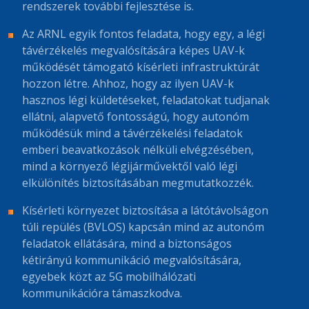
rendszerek további fejlesztése is.
Az ARNL egyik fontos feladata, hogy egy, a légi
távérzékelés megvalósítására képes UAV-k
működését támogató kísérleti infrastruktúrát
hozzon létre. Ahhoz, hogy az ilyen UAV-k
hasznos légi küldetéseket, feladatokat tudjanak
ellátni, alapvető fontosságú, hogy autonóm
működésük mind a távérzékelési feladatok
emberi beavatkozások nélküli elvégzésében,
mind a környező légijárművektől való légi
elkülönítés biztosításában megmutatkozzék.
Kísérleti környezet biztosítása a látótávolságon
túli repülés (BVLOS) kapcsán mind az autonóm
feladatok ellátására, mind a biztonságos
kétirányú kommunikáció megvalósítására,
egyebek közt az 5G mobilhálózati
kommunikációra támaszkodva.