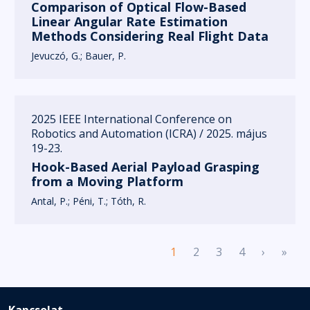
Comparison of Optical Flow-Based
Linear Angular Rate Estimation
Methods Considering Real Flight Data
Jevuczó, G.
Bauer, P.
2025 IEEE International Conference on
Robotics and Automation (ICRA) / 2025. május
19-23.
Hook-Based Aerial Payload Grasping
from a Moving Platform
Antal, P.
Péni, T.
Tóth, R.
Pagination
Next pa
Last
1
2
3
4
›
»