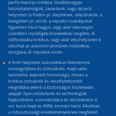
performancia-romlása, továbbá egyes
bizonytalanságok, zavarások, vagy újszerű
helyzetek (a földön pl. útépítések, útlezárások, a
levegőben pl. sérült, a repülési szabályokat
figyelmen kívül hagyó, vagy akár ellenséges
szándékú repülőgép közeledése) megléte, ill.
előfordulása kritikus, vagy akár vészhelyzetet is
okozhat az autonóm járművek működése,
mozgása, ill. repülése során.
A fenti helyzetek automatikus felismerése,
összegyűjtése és szimulációs, majd valós
tesztelése alapvető fontosságú, hiszen a
kritikus szituációk és veszélyhelyzetek
megoldása jelenti a biztonságos közlekedés
alapját. Ilyen módszerek és technológiák
fejlesztésére, szimulációjára és tesztelésére is
sor kerül majd az ARNL keretén belül. Alkalmas,
a robusztussági követelményeknek megfelelő