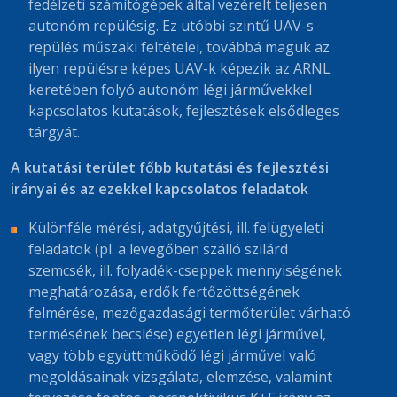
fedélzeti számítógépek által vezérelt teljesen
autonóm repülésig. Ez utóbbi szintű UAV-s
repülés műszaki feltételei, továbbá maguk az
ilyen repülésre képes UAV-k képezik az ARNL
keretében folyó autonóm légi járművekkel
kapcsolatos kutatások, fejlesztések elsődleges
tárgyát.
A kutatási terület főbb kutatási és fejlesztési
irányai és az ezekkel kapcsolatos feladatok
Különféle mérési, adatgyűjtési, ill. felügyeleti
feladatok (pl. a levegőben szálló szilárd
szemcsék, ill. folyadék-cseppek mennyiségének
meghatározása, erdők fertőzöttségének
felmérése, mezőgazdasági termőterület várható
termésének becslése) egyetlen légi járművel,
vagy több együttműködő légi járművel való
megoldásainak vizsgálata, elemzése, valamint