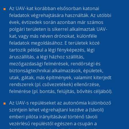
Az UAV-kat korábban elsősorban katonai
feladatok végrehajtására használták. Az utóbbi
évek, évtizedek során azonban már számos
polgári területen is sikerrel alkalmaztak UAV-
kat, vagy más néven drónokat, különféle
feladatok megoldásához. E területek közé
tartozik például a légi fényképezés, légi
áruszállítás, a légi házhoz szállítás,
mezőgazdasági felmérések, rendőrségi és
biztonságtechnikai alkalmazások, épületek,
utak, gátak, más építmények, valamint kiterjedt
rendszerek (pl. csővezetékek) ellenőrzése,
felmérése (pl. bontás, felújítás, bővítés céljából).
Az UAV-s repüléseket az autonómia különböző
szintjein lehet végrehajtani kezdve a (távoli)
emberi pilóta irányításával történő távoli
vezérlésű repüléstől egészen a csupán a