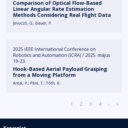
Comparison of Optical Flow-Based
Linear Angular Rate Estimation
Methods Considering Real Flight Data
Jevuczó, G.
Bauer, P.
2025 IEEE International Conference on
Robotics and Automation (ICRA) / 2025. május
19-23.
Hook-Based Aerial Payload Grasping
from a Moving Platform
Antal, P.
Péni, T.
Tóth, R.
Pagination
Next pa
Last
1
2
3
4
›
»