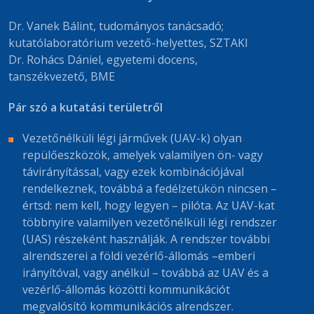
Dr. Vanek Bálint, tudományos tanácsadó;
kutatólaboratórium vezető-helyettes, SZTAKI
Dr. Rohács Dániel, egyetemi docens,
tanszékvezető, BME
Pár szó a kutatási területről
Vezetőnélküli légi járművek (UAV-k) olyan
repülőeszközök, amelyek valamilyen ön- vagy
távirányítással, vagy ezek kombinációjával
rendelkeznek, továbbá a fedélzetükön nincsen –
értsd: nem kell, hogy legyen – pilóta. Az UAV-kat
többnyire valamilyen vezetőnélküli légi rendszer
(UAS) részeként használják. A rendszer további
alrendszerei a földi vezérlő-állomás –emberi
irányítóval, vagy anélkül – továbbá az UAV és a
vezérlő-állomás közötti kommunikációt
megvalósító kommunikációs alrendszer.