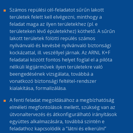
Számos repülési cél-feladatot sűrűn lakott
területek felett kell elvégezni, minthogy a
feladat maga az ilyen területekhez (pl. e
területeken lévő épületekhez) köthető. A sűrűn
lakott területek fölötti repülés számos
nyilvánvaló és kevésbé nyilvánvaló biztonsági
kockázattal, ill. veszéllyel járnak. Az ARNL K+F
feladatai között fontos helyet foglal el a pilóta
nélküli légijárművek ilyen területekre való
beengedésének vizsgálata, továbbá a
vonatkozó biztonsági feltétel-rendszer
kialakítása, formalizálása.
A fenti feladat megoldásához a megbízhatóság
elméleti megfontolások mellett, szükség van az
útvonaltervezés és átkonfigurálható irányítások
együttes alkalmazására, továbbá szintén e
feladathoz kapcsolódik a ”látni és elkerülni”