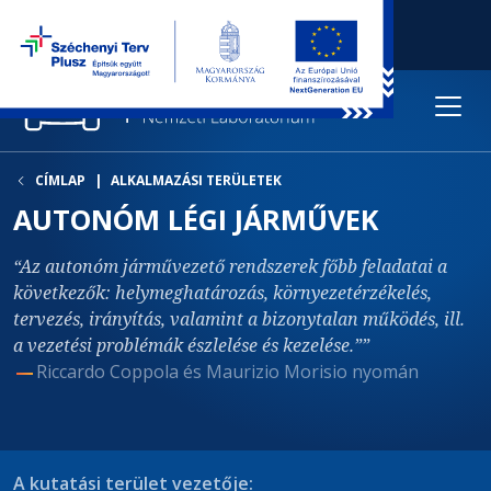
CÍMLAP
ALKALMAZÁSI TERÜLETEK
AUTONÓM LÉGI JÁRMŰVEK
Az autonóm járművezető rendszerek főbb feladatai a
következők: helymeghatározás, környezetérzékelés,
tervezés, irányítás, valamint a bizonytalan működés, ill.
a vezetési problémák észlelése és kezelése.”
Riccardo Coppola és Maurizio Morisio nyomán
A kutatási terület vezetője: