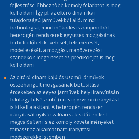
fejlesztése. Ehhez több komoly feladatot is meg
kell oldani. Így pl. az eltérő dinamikai
tulajdonságú járművekből álló, mind
technológiai, mind működési szempontból
heterogén rendszerek együttes mozgásának
térbeli-időbeli követését, felismerését,
modellezését, a mozgási, manőverezési
szándékok megértését és predikcióját is meg
kell oldani.
Az eltérő dinamikájú és üzemű járművek
összehangolt mozgásának biztosítása
érdekében az egyes járművek helyi irányításán
felül egy felsőszintű (ún. supervisori) irányítást
is ki kell alakítani. A heterogén rendszer
irányítását nyilvánvalóan valósidőben kell
megvalósítani, s ez komoly követelményeket
támaszt az alkalmazható irányítási
módszerekkel szemben.