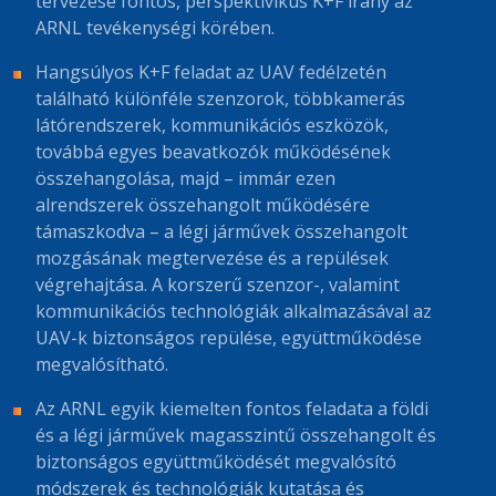
tervezése fontos, perspektivikus K+F irány az
ARNL tevékenységi körében.
Hangsúlyos K+F feladat az UAV fedélzetén
található különféle szenzorok, többkamerás
látórendszerek, kommunikációs eszközök,
továbbá egyes beavatkozók működésének
összehangolása, majd – immár ezen
alrendszerek összehangolt működésére
támaszkodva – a légi járművek összehangolt
mozgásának megtervezése és a repülések
végrehajtása. A korszerű szenzor-, valamint
kommunikációs technológiák alkalmazásával az
UAV-k biztonságos repülése, együttműködése
megvalósítható.
Az ARNL egyik kiemelten fontos feladata a földi
és a légi járművek magasszintű összehangolt és
biztonságos együttműködését megvalósító
módszerek és technológiák kutatása és