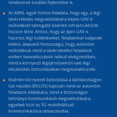
rendszerek további fejlesztése is.
Az ARNL egyik fontos feladata, hogy egy, a légi
távérzékelés megvalósítására képes UAV-k
működését támogató kísérleti infrastruktúrát
hozzon létre. Ahhoz, hogy az ilyen UAV-k
hasznos légi küldetéseket, feladatokat tudjanak
ellátni, alapvető fontosságú, hogy autonóm
működésük mind a távérzékelési feladatok
emberi beavatkozások nélküli elvégzésében,
mind a környező légijárművektől való légi
elkülönítés biztosításában megmutatkozzék.
Kísérleti környezet biztosítása a látótávolságon
túli repülés (BVLOS) kapcsán mind az autonóm
feladatok ellátására, mind a biztonságos
kétirányú kommunikáció megvalósítására,
egyebek közt az 5G mobilhálózati
kommunikációra támaszkodva.