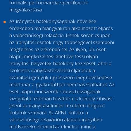
formális performancia-specifikációk
megválasztása.
Az irányítás hatékonyságának növelése
érdekében ma már gyakran alkalmazott eljárás
a valószínűségi relaxáció. Ennek során csupán
az irányítási esetek nagy többségével szembeni
megfelelés az elérendő cél. Az ilyen, ún. eset-
alapú, megközelítés lehetővé teszi olyan
irányítási helyzetek hatékony kezelését, ahol a
szokásos irányítástervezési eljárások a
számítási igényük ugrásszerű megnövekedése
miatt már a gyakorlatban nem használhatók. Az
eset-alapú módszerek robusztusságának
vizsgálata azonban továbbra is komoly kihívást
jelent az irányításelmélet területén dolgozó
kutatók számára. Az ARNL kutatói a
valószínűségi relaxáción alapuló irányítási
módszereknek mind az elméleti, mind a