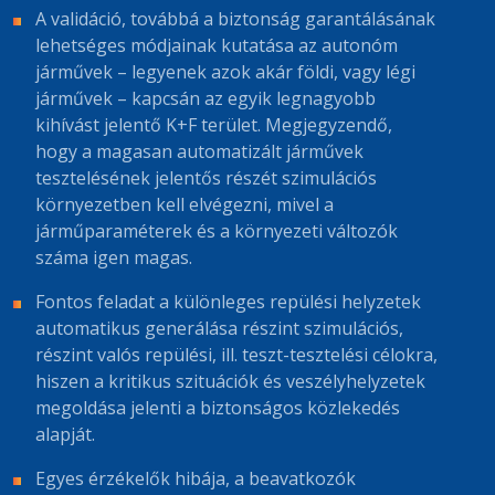
A validáció, továbbá a biztonság garantálásának
lehetséges módjainak kutatása az autonóm
járművek – legyenek azok akár földi, vagy légi
járművek – kapcsán az egyik legnagyobb
kihívást jelentő K+F terület. Megjegyzendő,
hogy a magasan automatizált járművek
tesztelésének jelentős részét szimulációs
környezetben kell elvégezni, mivel a
járműparaméterek és a környezeti változók
száma igen magas.
Fontos feladat a különleges repülési helyzetek
automatikus generálása részint szimulációs,
részint valós repülési, ill. teszt-tesztelési célokra,
hiszen a kritikus szituációk és veszélyhelyzetek
megoldása jelenti a biztonságos közlekedés
alapját.
Egyes érzékelők hibája, a beavatkozók