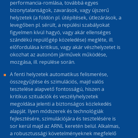
performancia-romlása, továbbá egyes
bizonytalanságok, zavarások, vagy újszerű
helyzetek (a földön pl. útépítések, útlezárások, a
levegőben pl. sérült, a repülési szabályokat
figyelmen kívül hagyó, vagy akár ellenséges
szándékú repülőgép közeledése) megléte, ill.
előfordulása kritikus, vagy akár vészhelyzetet is
okozhat az autonóm járművek működése,
mozgása, ill. repülése során.
A fenti helyzetek automatikus felismerése,
összegyűjtése és szimulációs, majd valós
tesztelése alapvető fontosságú, hiszen a
kritikus szituációk és veszélyhelyzetek
megoldása jelenti a biztonságos közlekedés
alapját. Ilyen módszerek és technológiák
fejlesztésére, szimulációjára és tesztelésére is
sor kerül majd az ARNL keretén belül. Alkalmas,
a robusztussági követelményeknek megfelelő