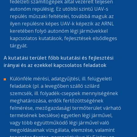
fedélzeti számítógépek által vezérelt teljesen
autonóm repülésig. Ez utóbbi szintű UAV-s
repülés műszaki feltételei, továbbá maguk az
ilyen repülésre képes UAV-k képezik az ARNL
keretében folyó autonóm légi járművekkel
kapcsolatos kutatások, fejlesztések elsődleges
tárgyát.
A kutatási terület főbb kutatási és fejlesztési
irányai és az ezekkel kapcsolatos feladatok
Különféle mérési, adatgyűjtési, ill. felügyeleti
feladatok (pl. a levegőben szálló szilárd
szemcsék, ill. folyadék-cseppek mennyiségének
meghatározása, erdők fertőzöttségének
felmérése, mezőgazdasági termőterület várható
termésének becslése) egyetlen légi járművel,
vagy több együttműködő légi járművel való
megoldásainak vizsgálata, elemzése, valamint