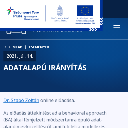
CÍMLAP
ESEMÉNYEK
2021. júl. 14.
ADATALAPÚ IRÁNYÍTÁS
Dr. Szabó Zoltán
online előadása.
Az előadás áttekintést ad a behavioral approach
(BA) által fémjelzett módszertanra épülő adat-
alapú megközelítésről, ami felöleli a modellezés,