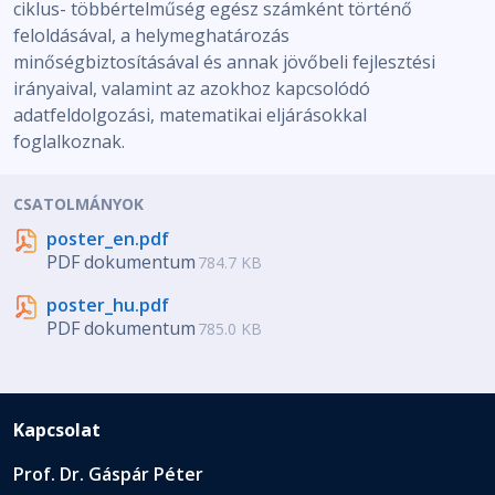
ciklus- többértelműség egész számként történő
feloldásával, a helymeghatározás
minőségbiztosításával és annak jövőbeli fejlesztési
irányaival, valamint az azokhoz kapcsolódó
adatfeldolgozási, matematikai eljárásokkal
foglalkoznak.
CSATOLMÁNYOK
poster_en.pdf
PDF dokumentum
784.7 KB
poster_hu.pdf
PDF dokumentum
785.0 KB
Kapcsolat
Prof. Dr. Gáspár Péter