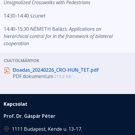
Unsignalized Crosswalks with Pedestrians
14:30-14:40 szünet
14:40-15:30 NÉMETH Balázs:
Applications on
hierarchical control for in the framework of bilateral
cooperation
CSATOLMÁNYOK
Eloadas_20240226_CRO-HUN_TET.pdf
PDF dokumentum
215.3 KB
Kapcsolat
Prof. Dr. Gáspár Péter
1111 Budapest, Kende u. 13-17.