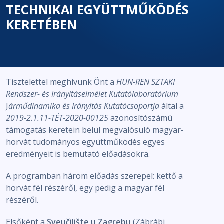
TECHNIKAI EGYÜTTMŰKÖDÉS
KERETÉBEN
Tisztelettel meghívunk Önt a
HUN-REN SZTAKI
Rendszer- és Irányításelmélet Kutatólaboratórium
J
árműdinamika és Irányítás Kutatócsoportja
által a
2019-2.1.11-TÉT-2020-00125
azonosítószámú
támogatás keretein belül megvalósuló magyar-
horvát tudományos együttműködés egyes
eredményeit is bemutató előadásokra.
A programban három előadás szerepel: kettő a
horvát fél részéről, egy pedig a magyar fél
részéről.
Elsőként a
Sveučilište u Zagrebu
(Zábrábi