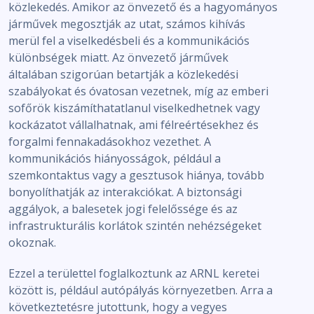
közlekedés. Amikor az önvezető és a hagyományos
járművek megosztják az utat, számos kihívás
merül fel a viselkedésbeli és a kommunikációs
különbségek miatt. Az önvezető járművek
általában szigorúan betartják a közlekedési
szabályokat és óvatosan vezetnek, míg az emberi
sofőrök kiszámíthatatlanul viselkedhetnek vagy
kockázatot vállalhatnak, ami félreértésekhez és
forgalmi fennakadásokhoz vezethet. A
kommunikációs hiányosságok, például a
szemkontaktus vagy a gesztusok hiánya, tovább
bonyolíthatják az interakciókat. A biztonsági
aggályok, a balesetek jogi felelőssége és az
infrastrukturális korlátok szintén nehézségeket
okoznak.
Ezzel a területtel foglalkoztunk az ARNL keretei
között is, például autópályás környezetben. Arra a
következtetésre jutottunk, hogy a vegyes