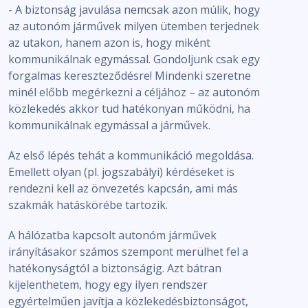
- A biztonság javulása nemcsak azon múlik, hogy
az autonóm járművek milyen ütemben terjednek
az utakon, hanem azon is, hogy miként
kommunikálnak egymással. Gondoljunk csak egy
forgalmas kereszteződésre! Mindenki szeretne
minél előbb megérkezni a céljához – az autonóm
közlekedés akkor tud hatékonyan működni, ha
kommunikálnak egymással a járművek.
Az első lépés tehát a kommunikáció megoldása.
Emellett olyan (pl. jogszabályi) kérdéseket is
rendezni kell az önvezetés kapcsán, ami más
szakmák hatáskörébe tartozik.
A hálózatba kapcsolt autonóm járművek
irányításakor számos szempont merülhet fel a
hatékonyságtól a biztonságig. Azt bátran
kijelenthetem, hogy egy ilyen rendszer
egyértelműen javítja a közlekedésbiztonságot,