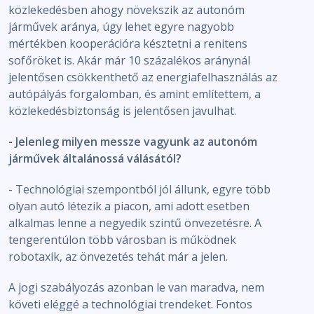
közlekedésben ahogy növekszik az autonóm
járművek aránya, úgy lehet egyre nagyobb
mértékben kooperációra késztetni a renitens
sofőröket is. Akár már 10 százalékos aránynál
jelentősen csökkenthető az energiafelhasználás az
autópályás forgalomban, és amint említettem, a
közlekedésbiztonság is jelentősen javulhat.
- Jelenleg milyen messze vagyunk az autonóm
járművek általánossá válásától?
- Technológiai szempontból jól állunk, egyre több
olyan autó létezik a piacon, ami adott esetben
alkalmas lenne a negyedik szintű önvezetésre. A
tengerentúlon több városban is működnek
robotaxik, az önvezetés tehát már a jelen.
A jogi szabályozás azonban le van maradva, nem
követi eléggé a technológiai trendeket. Fontos