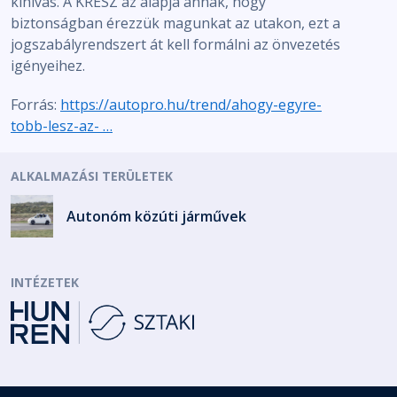
kihívás. A KRESZ az alapja annak, hogy
biztonságban érezzük magunkat az utakon, ezt a
jogszabályrendszert át kell formálni az önvezetés
igényeihez.
Forrás:
https://autopro.hu/trend/ahogy-egyre-
tobb-lesz-az- …
ALKALMAZÁSI TERÜLETEK
Autonóm közúti járművek
INTÉZETEK