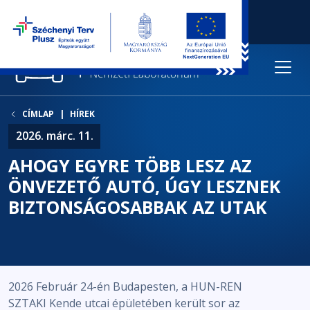
CÍMLAP
HÍREK
2026. márc. 11.
AHOGY EGYRE TÖBB LESZ AZ
ÖNVEZETŐ AUTÓ, ÚGY LESZNEK
BIZTONSÁGOSABBAK AZ UTAK
2026 Február 24-én Budapesten, a HUN-REN
SZTAKI Kende utcai épületében került sor az