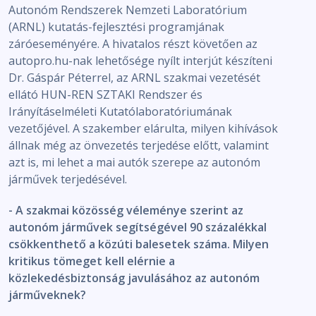
Autonóm Rendszerek Nemzeti Laboratórium
(ARNL) kutatás-fejlesztési programjának
záróeseményére. A hivatalos részt követően az
autopro.hu-nak lehetősége nyílt interjút készíteni
Dr. Gáspár Péterrel, az ARNL szakmai vezetését
ellátó HUN-REN SZTAKI Rendszer és
Irányításelméleti Kutatólaboratóriumának
vezetőjével. A szakember elárulta, milyen kihívások
állnak még az önvezetés terjedése előtt, valamint
azt is, mi lehet a mai autók szerepe az autonóm
járművek terjedésével.
- A szakmai közösség véleménye szerint az
autonóm járművek segítségével 90 százalékkal
csökkenthető a közúti balesetek száma. Milyen
kritikus tömeget kell elérnie a
közlekedésbiztonság javulásához az autonóm
járműveknek?