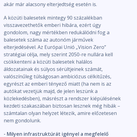
akár már alacsony elterjedtség esetén is.
A közúti balesetek mintegy 90 százalékban
visszavezethetők emberi hibára, ezért úgy
gondolom, nagy mértékben redukálódni fog a
balesetek száma az autonóm járművek
elterjedésével. Az Európai Unió „Vision Zero”
stratégiai célja, mely szerint 2050-re nullára kell
csökkenteni a közúti balesetek halálos
áldozatainak és súlyos sérültjeinek számát,
valószínűleg túlságosan ambiciózus célkitűzés,
egyrészt az emberi tényező miatt (ha nem is az
autókat vezetjük majd, de jelen leszünk a
közlekedésben), másrészt a rendszer kiépülésének
kezdeti szakaszában biztosan lesznek még hibák –
számtalan olyan helyzet létezik, amire előzetesen
nem gondolunk.
- Milyen infrastruktúrát igényel a megfelelő