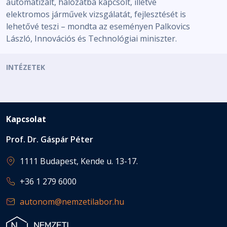
automatizált, hálózatba kapcsolt, illetve
elektromos járművek vizsgálatát, fejlesztését is
lehetővé teszi – mondta az eseményen Palkovics
László, Innovációs és Technológiai miniszter.
INTÉZETEK
Kapcsolat
Prof. Dr. Gáspár Péter
1111 Budapest, Kende u. 13-17.
+36 1 279 6000
autonom@nemzetilabor.hu