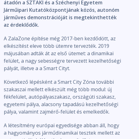
átadón a SZTAKI és a Széchenyi Egyetem
Járműipari Kutatóközpontjának közös, autonóm
járműves demonstrációját is megtekinthették
az érdeklődők.
A ZalaZone építése még 2017-ben kezdődött, az
elkészítést eleve több ütemre tervezték. 2019
májusában adták át az első ütemet: a dinamikai
felület, a nagy sebességre tervezett kezelhetőségi
pályát, illetve a a Smart Cityt.
Következő lépésként a Smart City Zóna további
szakaszai mellett elkészült még több modul: új
fékfelület, autópályaszakasz, országúti szakasz,
egyetemi pálya, alacsony tapadású kezelhetőségi
pálya, valamint zajmérő-felület és emelkedők.
A létesítmény európai egyedisége abban áll, hogy
a hagyományos járműdinamikai tesztek mellett az