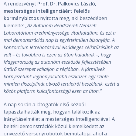
A rendezvényt
Prof. Dr. Palkovics László,
mesterséges intelligenciáért felelős
kormánybiztos
nyitotta meg, aki beszédében
kiemelte:
„Az Autonóm Rendszerek Nemzeti
Laboratórium eredményessége vitathatatlan, és ezt a
mai demonstrációs nap is egyértelműen bizonyítja. A
konzorcium létrehozásával elsődleges célkitűzésünk az
volt – és továbbra is ezen az úton haladunk –, hogy
Magyarország az autonóm eszközök fejlesztésében
úttörő szerepet vállaljon a régióban. A járművek
környezetünk legbonyolultabb eszközei: egy szinte
minden diszciplínát ötvöző területről beszélünk, ezért a
közös platform kulcsfontosságú ezen az úton.”
A nap során a látogatók első kézből
tapasztalhatták meg, hogyan találkozik az
irányításelmélet a mesterséges intelligenciával. A
beltéri demonstrációk közül kiemelkedett az
önvezető versenyrobotok bemutatója, ahol a