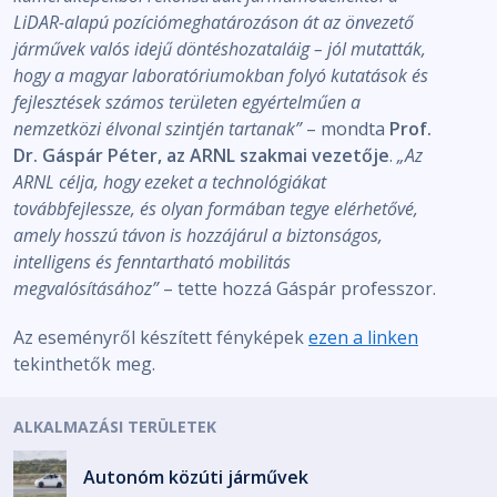
LiDAR-alapú pozíciómeghatározáson át az önvezető
járművek valós idejű döntéshozataláig – jól mutatták,
hogy a magyar laboratóriumokban folyó kutatások és
fejlesztések számos területen egyértelműen a
nemzetközi élvonal szintjén tartanak”
– mondta
Prof.
Dr. Gáspár Péter, az ARNL szakmai vezetője
.
„Az
ARNL célja, hogy ezeket a technológiákat
továbbfejlessze, és olyan formában tegye elérhetővé,
amely hosszú távon is hozzájárul a biztonságos,
intelligens és fenntartható mobilitás
megvalósításához”
– tette hozzá Gáspár professzor.
Az eseményről készített fényképek
ezen a linken
tekinthetők meg.
ALKALMAZÁSI TERÜLETEK
Autonóm közúti járművek