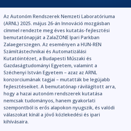
Az Autonóm Rendszerek Nemzeti Laboratóriuma
(ARNL) 2025. május 26-án Innováció mozgásban
címmel rendezte meg éves kutatás-fejlesztési
bemutatónapját a ZalaZONE Ipari Parkban
Zalaegerszegen. Az eseményen a HUN-REN
Számítástechnikai és Automatizálási
Kutatóintézet, a Budapesti Műszaki és
Gazdaságtudományi Egyetem, valamint a
Széchenyi István Egyetem – azaz az ARNL
konzorciumának tagjai – mutatták be legújabb
fejlesztéseiket. A bemutatónap rávilágított arra,
hogy a hazai autonóm rendszerek kutatása
nemcsak tudományos, hanem gyakorlati
szempontból is erős alapokon nyugszik, és valódi
válaszokat kínál a jövő közlekedési és ipari
kihívásaira.