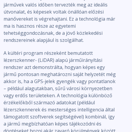
járművek valós időben tervezték meg az ideális
útvonalat, és képesek voltak önállóan előzési
manővereket is végrehajtani. Ez a technológia már
ma is hasznos része az egyetemi
tehetséggondozásnak, de a jövő közlekedési
rendszereinek alapjául is szolgálhat.
A kültéri program részeként bemutatott
lézerszkenner- (LiDAR) alapú járműirányítási
rendszer azt demonstrálta, hogyan képes egy
jármű pontosan meghatározni saját helyzetét még
akkor is, ha a GPS-jelek gyengék vagy pontatlanok
– például alagutakban, sűrű városi környezetben
vagy erdős területeken. A technológia különböző
érzékelőkből származó adatokat (például
lézerszkennerek és mesterséges intelligencia által
támogatott szoftverek segítségével) kombinál, így
a jármű megbízhatóan képes tájékozódni és
döntéseket hozni akár zavaró körülmények között