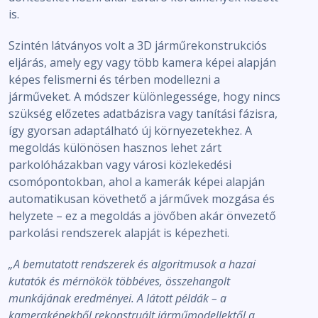
is.
Szintén látványos volt a 3D járműrekonstrukciós
eljárás, amely egy vagy több kamera képei alapján
képes felismerni és térben modellezni a
járműveket. A módszer különlegessége, hogy nincs
szükség előzetes adatbázisra vagy tanítási fázisra,
így gyorsan adaptálható új környezetekhez. A
megoldás különösen hasznos lehet zárt
parkolóházakban vagy városi közlekedési
csomópontokban, ahol a kamerák képei alapján
automatikusan követhető a járművek mozgása és
helyzete – ez a megoldás a jövőben akár önvezető
parkolási rendszerek alapját is képezheti.
„A bemutatott rendszerek és algoritmusok a hazai
kutatók és mérnökök többéves, összehangolt
munkájának eredményei. A látott példák – a
kameraképekből rekonstruált járműmodellektől a