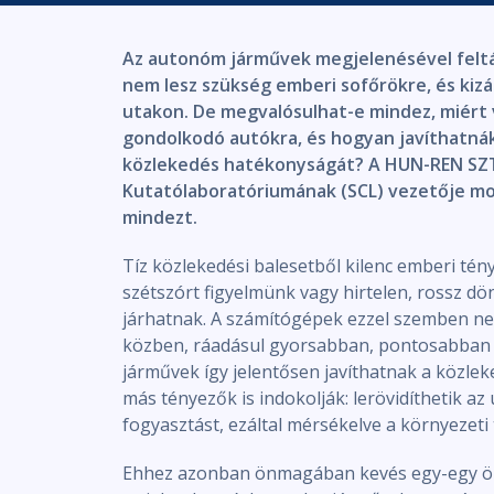
Az autonóm járművek megjelenésével feltá
nem lesz szükség emberi sofőrökre, és kiz
utakon. De megvalósulhat-e mindez, miért 
gondolkodó autókra, és hogyan javíthatná
közlekedés hatékonyságát? A HUN-REN SZTA
Kutatólaboratóriumának (SCL) vezetője mo
mindezt.
Tíz közlekedési balesetből kilenc emberi tén
szétszórt figyelmünk vagy hirtelen, rossz 
járhatnak. A számítógépek ezzel szemben n
közben, ráadásul gyorsabban, pontosabban 
járművek így jelentősen javíthatnak a közle
más tényezők is indokolják: lerövidíthetik a
fogyasztást, ezáltal mérsékelve a környezeti t
Ehhez azonban önmagában kevés egy-egy önv