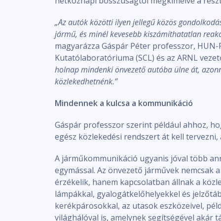
hétköznapi bosszúságtól megkímélve a részt
„Az autók közötti ilyen jellegű közös gondolkod
jármű, és minél kevesebb kiszámíthatatlan reakc
magyarázza Gáspár Péter professzor, HUN-R
Kutatólaboratóriuma (SCL) és az ARNL vezet
holnap mindenki önvezető autóba ülne át, azonn
közlekedhetnénk.”
Mindennek a kulcsa a kommunikáció
Gáspár professzor szerint például ahhoz, hog
egész közlekedési rendszert át kell tervezni,
A járműkommunikáció ugyanis jóval több ann
egymással. Az önvezető járművek nemcsak a
érzékelik, hanem kapcsolatban állnak a közlek
lámpákkal, gyalogátkelőhelyekkel és jelzőtá
kerékpárosokkal, az utasok eszközeivel, pél
világhálóval is, amelynek segítségével akár t