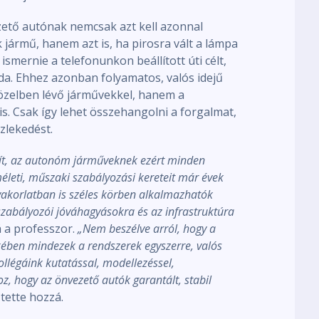
ezető autónak nemcsak azt kell azonnal
k jármű, hanem azt is, ha pirosra vált a lámpa
 ismernie a telefonunkon beállított úti célt,
oda. Ehhez azonban folyamatos, valós idejű
zelben lévő járművekkel, hanem a
is. Csak így lehet összehangolni a forgalmat,
özlekedést.
t, az autonóm járműveknek ezért minden
életi, műszaki szabályozási kereteit már évek
yakorlatban is széles körben alkalmazhatók
zabályozói jóváhagyásokra és az infrastruktúra
 a professzor.
„Nem beszélve arról, hogy a
ében mindezek a rendszerek egyszerre, valós
llégáink kutatással, modellezéssel,
oz, hogy az önvezető autók garantált, stabil
tette hozzá.