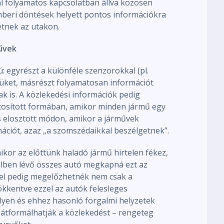
l folyamatos kapcsolatban állva közösen
mberi döntések helyett pontos információkra
etnek az utakon.
űvek
 egyrészt a különféle szenzorokkal (pl.
tüket, másrészt folyamatosan információt
k is. A közlekedési információk pedig
tosított formában, amikor minden jármű egy
s elosztott módon, amikor a járművek
ációt, azaz „a szomszédaikkal beszélgetnek”.
ikor az előttünk haladó jármű hirtelen fékez,
elben lévő összes autó megkapná ezt az
zzel pedig megelőzhetnék nem csak a
ökkentve ezzel az autók felesleges
lyen és ehhez hasonló forgalmi helyzetek
átformálhatják a közlekedést – rengeteg