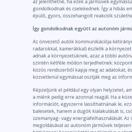
az jelenthetné, ha ezek a járművek egymássa
gondolkodnak és cselekednek. Így a hibás e
épülő, gyors, összehangolt reakciók születh
Így gondolkodnak együtt az autonóm járm
Az önvezető autók kommunikációja kétirányú:
radarokkal, kamerákkal) észlelik a környeze
adnak a környezetüknek, azaz a többi autóna
szintén kétféle módon terjedhetnek: közpon
közös rendszerből kapja meg az adatokat, é
közvetlenül egymással osztják meg az inform
Képzeljünk el például egy olyan helyzetet, am
a miénk pedig erre azonnal reagál. Ha a köz
információt, egyszerre lassíthatnának le, e
balesetek, hanem a dugók kialakulását is, cs
üzemanyag- vagy energiafelhasználását. Az i
megoldásával az autonóm járművek teljesen 