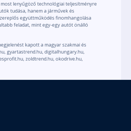
ost lenyűgöző technológiai teljesítményre
autók tudása, hanem a járművek és
bbszereplős együttműködés finomhangolása
ultabb feladat, mint egy-egy autót önálló
megjelenést kapott a magyar szakmai és
, gyartastrend.hu, digitalhungary.hu,
cesprofit.hu, zoldtrend.hu, okodrive.hu,