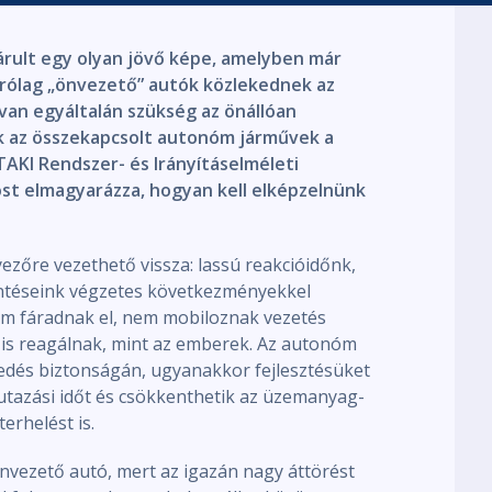
rult egy olyan jövő képe, amelyben már
árólag „önvezető” autók közlekednek az
van egyáltalán szükség az önállóan
k az összekapcsolt autonóm járművek a
KI Rendszer- és Irányításelméleti
st elmagyarázza, hogyan kell elképzelnünk
yezőre vezethető vissza: lassú reakcióidőnk,
döntéseink végzetes következményekkel
em fáradnak el, nem mobiloznak vezetés
is reagálnak, mint az emberek. Az autonóm
kedés biztonságán, ugyanakkor fejlesztésüket
z utazási időt és csökkenthetik az üzemanyag-
erhelést is.
ezető autó, mert az igazán nagy áttörést