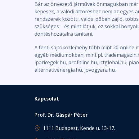
Bár az önvezető járművek önmagukban már m
képesek, a valódi áttöréshez nem az egyes 
rendszerek közötti, valós időben zajló, tö
szükséges – és mint látjuk, ez sokkal bonyol
döntéshozatalra tanítani.
A fenti sajtóközlemény több mint 20 online 
egyéb médiumokban, mint pl. trademagazin.hu
iparicegek.hu, profitline.hu, ictglobal.hu, pia
alternativenergia.hu, jovogyara.hu.
Kapcsolat
Prof. Dr. Gáspár Péter
1111 Budapest, Kende u. 13-17.