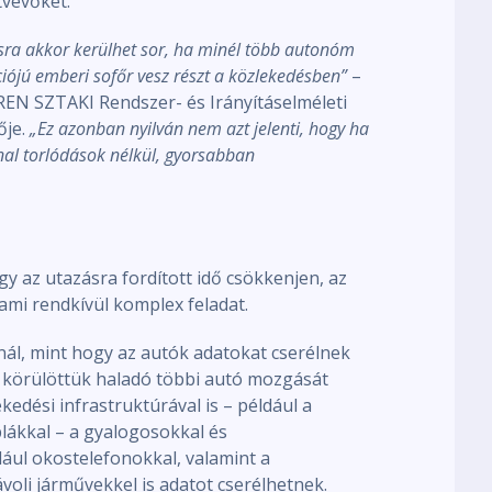
vevőket.
ásra akkor kerülhet sor, ha minél több autonóm
iójú emberi sofőr vesz részt a közlekedésben”
–
EN SZTAKI Rendszer- és Irányításelméleti
ője.
„Ez azonban nyilván nem azt jelenti, hogy ha
al torlódások nélkül, gyorsabban
y az utazásra fordított idő csökkenjen, az
 ami rendkívül komplex feladat.
ál, mint hogy az autók adatokat cserélnek
 körülöttük haladó többi autó mozgását
edési infrastruktúrával is – például a
blákkal – a gyalogosokkal és
dául okostelefonokkal, valamint a
ávoli járművekkel is adatot cserélhetnek.