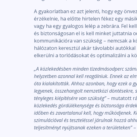
A gyakorlatban ez azt jelenti, hogy egy önv
érzékelnie, ha előtte hirtelen fékez egy mási
vagy ha egy gyalogos lelép a zebrára. Fel kell
és biztonságosan el is kell minket juttatnia 
kommunikációra van szükség – nemcsak a kö
hálózaton keresztül akár távolabbi autókkal 
elkerülni a torlódásokat és optimalizálni a k
„A közlekedésben minden tizedmásodperc számí
helyzetben azonnal kell reagálniuk. Ennek az elm
óta kialakították. Ahhoz azonban, hogy ezek a g
legyenek, összehangolt nemzetközi döntésekre, s
tényleges kiépítésére van szükség” –
mutatott rá
közlekedés gördülékenysége és biztonsága érdek
időben és zavartalanul kell, hogy működjenek. Ko
szimulációval és teszteléssel járulnak hozzá ahh
teljesítményt nyújtsanak ezeken a területeken”
– 