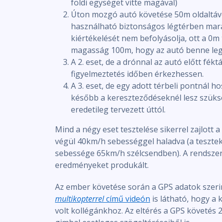
földi egységet vitte magával)
Úton mozgó autó követése 50m oldaltávo
használható biztonságos légtérben mar
kiértékelését nem befolyásolja, ott a 0m t
magasság 100m, hogy az autó benne le
A 2. eset, de a drónnal az autó előtt fék
figyelmeztetés időben érkezhessen.
A 3. eset, de egy adott térbeli pontnál h
később a kereszteződéseknél lesz szükség
eredetileg tervezett úttól.
Mind a négy eset tesztelése sikerrel zajlott a
végül 40km/h sebességgel haladva (a teszte
sebessége 65km/h szélcsendben). A rendsze
eredményeket produkált.
Az ember követése során a GPS adatok szerin
multikopterrel
című videón
is látható, hogy a 
volt kollégánkhoz. Az eltérés a GPS követés 