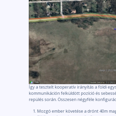
Így a tesztelt kooperatív irányítás a földi eg
kommunikáción felküldött pozíció és sebessé
repülés során. Összesen négyféle konfiguráci
Mozgó ember követése a drónt 40m magas