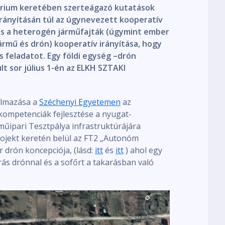
rium keretében szerteágazó kutatások
irányításán túl az úgynevezett kooperatív
vás a heterogén járműfajták (úgymint ember
ármű és drón) kooperatív irányítása, hogy
 feladatot. Egy földi egység –drón
lt sor július 1-én az ELKH SZTAKI
almazása a
Széchenyi Egyetemen
az
i kompetenciák fejlesztése a nyugat-
űipari Tesztpálya infrastruktúrájára
ojekt keretén belül az FT2 „Autonóm
r drón koncepciója, (lásd:
itt
és
itt
) ahol egy
rás drónnal és a sofőrt a takarásban való