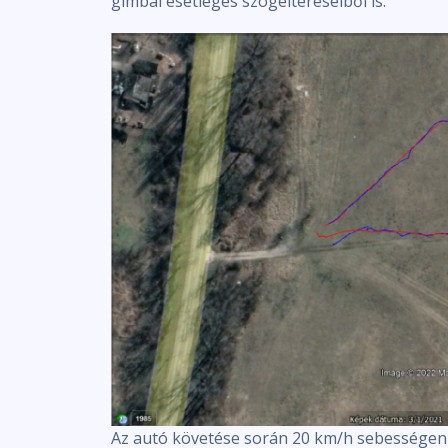
gimbal esetleges szögeltéréseiből is.
Az autó követése során 20 km/h sebességen 