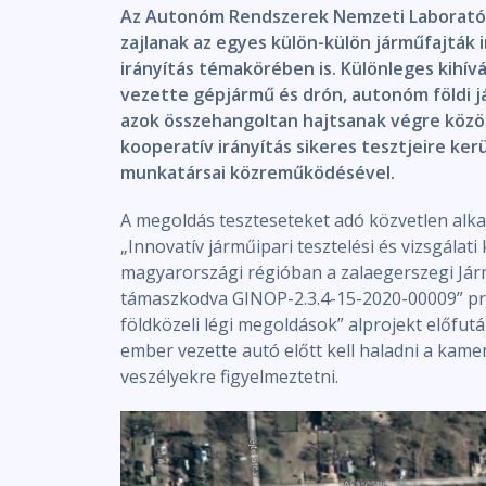
Az Autonóm Rendszerek Nemzeti Laborató
zajlanak az egyes külön-külön járműfajták 
irányítás témakörében is. Különleges kihí
vezette gépjármű és drón, autonóm földi j
azok összehangoltan hajtsanak végre közös
kooperatív irányítás sikeres tesztjeire kerü
munkatársai közreműködésével.
A megoldás teszteseteket adó közvetlen alk
„Innovatív járműipari tesztelési és vizsgálat
magyarországi régióban a zalaegerszegi Járm
támaszkodva GINOP-2.3.4-15-2020-00009” pr
földközeli légi megoldások” alprojekt előfutá
ember vezette autó előtt kell haladni a kame
veszélyekre figyelmeztetni.