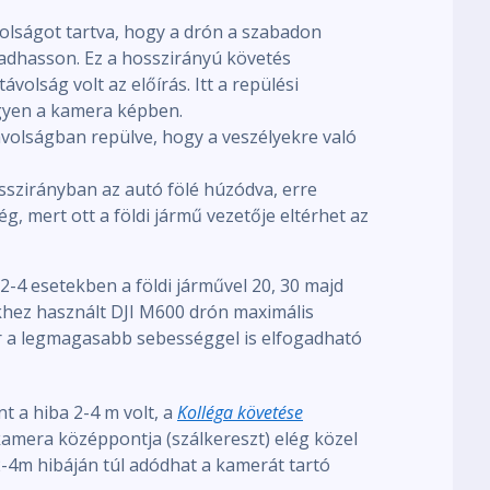
lságot tartva, hogy a drón a szabadon
adhasson. Ez a hosszirányú követés
ávolság volt az előírás. Itt a repülési
gyen a kamera képben.
távolságban repülve, hogy a veszélyekre való
osszirányban az autó fölé húzódva, erre
, mert ott a földi jármű vezetője eltérhet az
 2-4 esetekben a földi járművel 20, 30 majd
khez használt DJI M600 drón maximális
r a legmagasabb sebességgel is elfogadható
t a hiba 2-4 m volt, a
Kolléga követése
kamera középpontja (szálkereszt) elég közel
2-4m hibáján túl adódhat a kamerát tartó