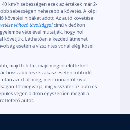
s 40 km/h sebességen ezek az értékek már 2-
yobb sebességen nehezebb a követés. A képi
 követési hibákat adott. Az autó követése
vetése változó távolsággal
című videókon
 figyelembe vételével mutatják, hogy hol
al követjük. Láthatóan a kezdeti átmenet
volság esetén a vízszintes vonal elég közel
abb, majd fölötte, majd megint előtte kell
 bár hosszabb tesztszakasz esetén több idő
 után azért áll meg, mert onnantól kívül
ságán. Itt megvárja, míg visszatér az autó és
 repülés végén a drón egyszerűen megáll a
ról letérő autót.