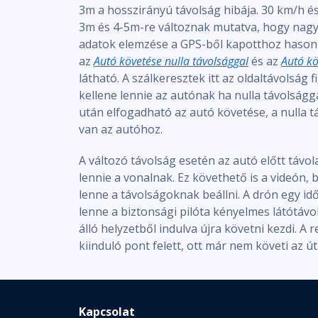
3m a hosszirányú távolság hibája. 30 km/h é
3m és 4-5m-re változnak mutatva, hogy nag
adatok elemzése a GPS-ből kapotthoz hasonló
az
Autó követése nulla távolsággal
és az
Autó kö
látható. A szálkeresztek itt az oldaltávolság
kellene lennie az autónak ha nulla távolságg
után elfogadható az autó követése, a nulla tá
van az autóhoz.
A változó távolság esetén az autó előtt távol
lennie a vonalnak. Ez követhető is a videón,
lenne a távolságoknak beállni. A drón egy idő
lenne a biztonsági pilóta kényelmes látótávol
álló helyzetből indulva újra követni kezdi. A
kiinduló pont felett, ott már nem követi az út
Kapcsolat