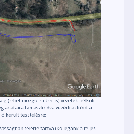
ység (lehet mozgó ember is) vezeték nélküli
g adataira támaszkodva vezérli a drónt a
ó került tesztelésre:
ságban felette tartva (kollégánk a teljes