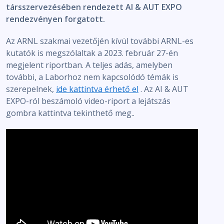
társszervezésében rendezett AI & AUT EXPO
rendezvényen forgatott.
Az ARNL szakmai vezetőjén kívül további ARNL-es
kutatók is megszólaltak a 2023. február 27-én
megjelent riportban. A teljes adás, amelyben
további, a Laborhoz nem kapcsolódó témák is
szerepelnek,
ide kattintva érhető el
. Az AI & AUT
EXPO-ról beszámoló video-riport a lejátszás
gombra kattintva tekinthető meg..