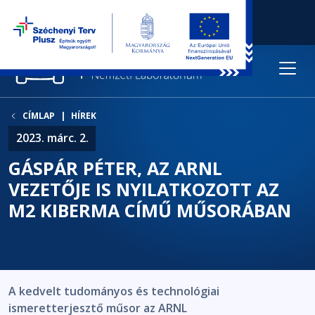
CÍMLAP
HÍREK
2023. márc. 2.
GÁSPÁR PÉTER, AZ ARNL
VEZETŐJE IS NYILATKOZOTT AZ
M2 KIBERMA CÍMŰ MŰSORÁBAN
A kedvelt tudományos és technológiai
ismeretterjesztő műsor az ARNL