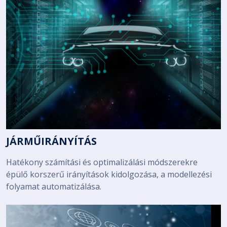
JÁRMŰIRÁNYÍTÁS
Hatékony számítási és optimalizálási módszerekre
épülő korszerű irányítások kidolgozása, a modellezési
folyamat automatizálása.