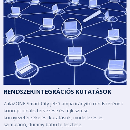
RENDSZERINTEGRÁCIÓS KUTATÁSOK
ZalaZONE Smart City jelzőlámpa irányító rendszerének
koncepcionális tervezése és fejlesztése,
környezetérzékelési kutatások, modellezés és
szimuláció, dummy bábu fejlesztése.