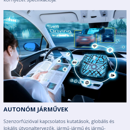
AUTONÓM JÁRMŰVEK
Szenzorfúzióval kapcsolatos kutatások, globális és
lokális útvonaltervezők, jármű-jármű és jármű-