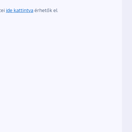
tei
ide kattintva
érhetők el.