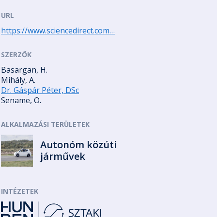
URL
https://www.sciencedirect.com…
SZERZŐK
Basargan, H.
Mihály, A.
Dr. Gáspár Péter, DSc
Sename, O.
ALKALMAZÁSI TERÜLETEK
Autonóm közúti
járművek
INTÉZETEK