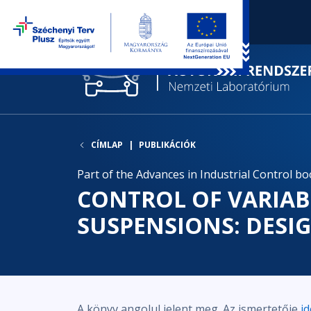
CÍMLAP
PUBLIKÁCIÓK
Part of the Advances in Industrial Control bo
CONTROL OF VARIAB
SUSPENSIONS: DESI
A könyv angolul jelent meg. Az ismertetője
id