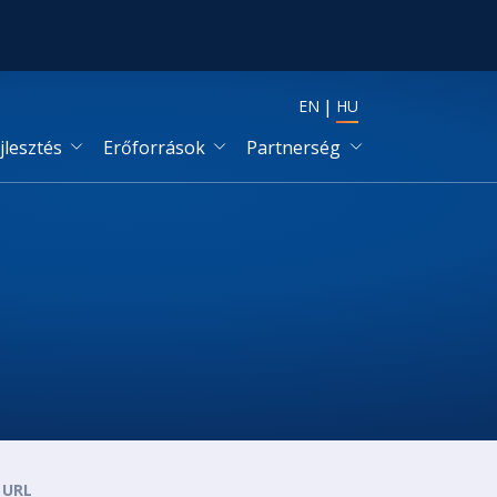
EN
HU
jlesztés
Erőforrások
Partnerség
URL