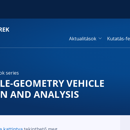
Aktualitások
Kutatás-fe
ok series
LE-GEOMETRY VEHICLE
GN AND ANALYSIS
e kattintva
tekinthető meg.