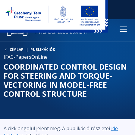
CÍMLAP
PUBLIKÁCIÓK
IFAC-PapersOnLine
COORDINATED CONTROL DESIGN
FOR STEERING AND TORQUE-
VECTORING IN MODEL-FREE
CONTROL STRUCTURE
A cikk angolul jelent meg. A publikáció részletei
ide