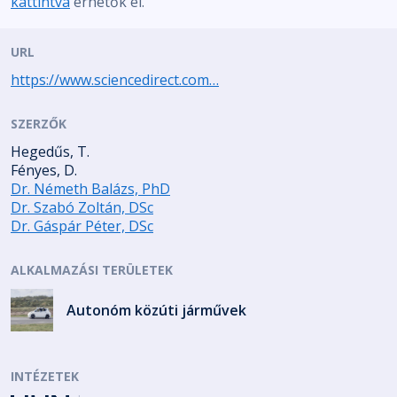
kattintva
érhetők el.
URL
https://www.sciencedirect.com…
SZERZŐK
Hegedűs, T.
Fényes, D.
Dr. Németh Balázs, PhD
Dr. Szabó Zoltán, DSc
Dr. Gáspár Péter, DSc
ALKALMAZÁSI TERÜLETEK
Autonóm közúti járművek
INTÉZETEK