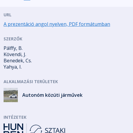
URL
A prezentáció angol nyelven, PDF formátumban
SZERZŐK
Pálffy, B.
Kövendi, J.
Benedek, Cs.
Yahya, I.
ALKALMAZÁSI TERÜLETEK
Autonóm közúti járművek
INTÉZETEK