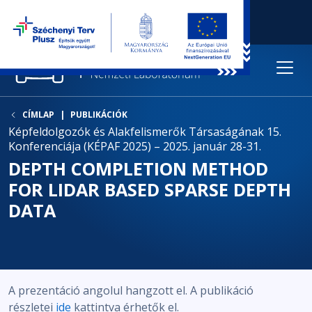
CÍMLAP
PUBLIKÁCIÓK
Képfeldolgozók és Alakfelismerők Társaságának 15.
Konferenciája (KÉPAF 2025) – 2025. január 28-31.
DEPTH COMPLETION METHOD
FOR LIDAR BASED SPARSE DEPTH
DATA
A prezentáció angolul hangzott el. A publikáció
részletei
ide
kattintva érhetők el.