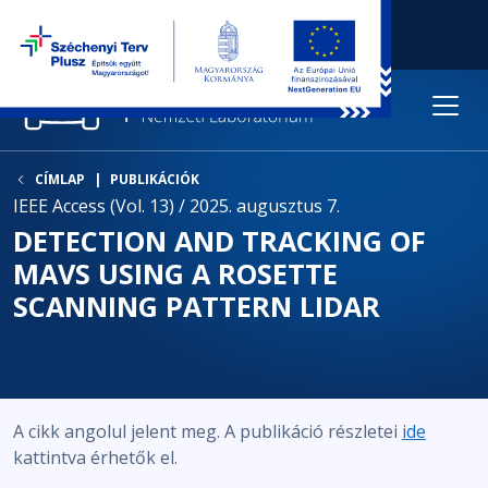
CÍMLAP
PUBLIKÁCIÓK
IEEE Access (Vol. 13) / 2025. augusztus 7.
DETECTION AND TRACKING OF
MAVS USING A ROSETTE
SCANNING PATTERN LIDAR
A cikk angolul jelent meg. A publikáció részletei
ide
kattintva érhetők el.