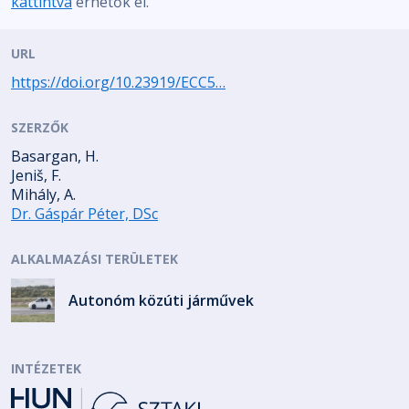
kattintva
érhetők el.
URL
https://doi.org/10.23919/ECC5…
SZERZŐK
Basargan, H.
Jeniš, F.
Mihály, A.
Dr. Gáspár Péter, DSc
ALKALMAZÁSI TERÜLETEK
Autonóm közúti járművek
INTÉZETEK