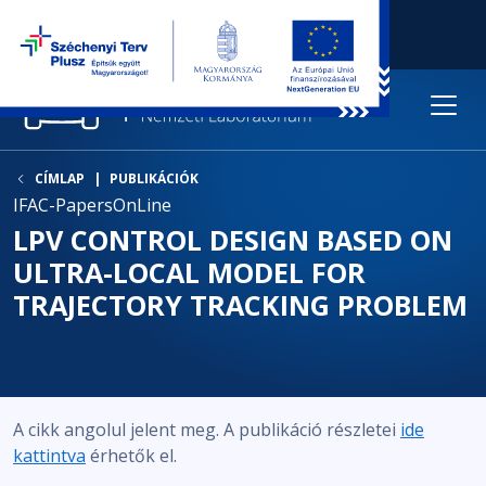
CÍMLAP
PUBLIKÁCIÓK
IFAC-PapersOnLine
LPV CONTROL DESIGN BASED ON
ULTRA-LOCAL MODEL FOR
TRAJECTORY TRACKING PROBLEM
A cikk angolul jelent meg. A publikáció részletei
ide
kattintva
érhetők el.