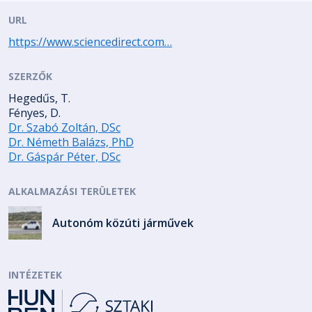
URL
https://www.sciencedirect.com…
SZERZŐK
Hegedűs, T.
Fényes, D.
Dr. Szabó Zoltán, DSc
Dr. Németh Balázs, PhD
Dr. Gáspár Péter, DSc
ALKALMAZÁSI TERÜLETEK
Autonóm közúti járművek
INTÉZETEK