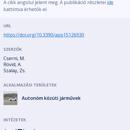
A cikk angolul jelent meg. A publikáció részletei
ide
kattintva érhetők el.
URL
https://doi.org/10.3390/app15126930
SZERZŐK
Cserni, M.
Rövid, A.
Szalay, Zs.
ALKALMAZÁSI TERÜLETEK
Autonóm közúti járművek
INTÉZETEK