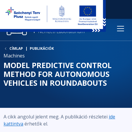
CÍMLAP
PUBLIKÁCIÓK
Machines
MODEL PREDICTIVE CONTROL
METHOD FOR AUTONOMOUS
VEHICLES IN ROUNDABOUTS
A cikk angolul jelent meg. A publikáció részletei
ide
kattintva
érhetők el.