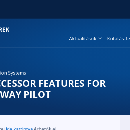
Aktualitások
Kutatás-fe
tion Systems
UCCESSOR FEATURES FOR
WAY PILOT
tei
ide kattintva
érhetők el.