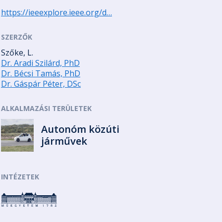
https://ieeexplore.ieee.org/d…
SZERZŐK
Szőke, L.
Dr. Aradi Szilárd, PhD
Dr. Bécsi Tamás, PhD
Dr. Gáspár Péter, DSc
ALKALMAZÁSI TERÜLETEK
Autonóm közúti
járművek
INTÉZETEK