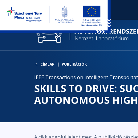
CÍMLAP
PUBLIKÁCIÓK
IEEE Transactions on Intelligent Transporta
SKILLS TO DRIVE: S
AUTONOMOUS HIGH
A cikk angolul jelent meg. A publikáció részle