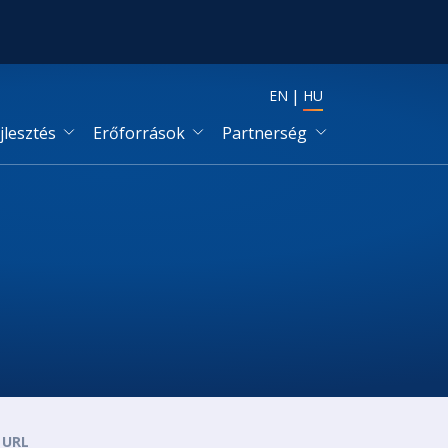
EN
HU
jlesztés
Erőforrások
Partnerség
URL