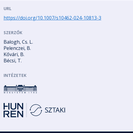
URL
https://doi.org/10.1007/s10462-024-10813-3
SZERZŐK
Balogh, Cs. L.
Pelenczei, B.
Kővári, B.
Bécsi, T.
INTÉZETEK